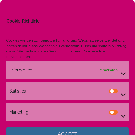
GEHEN.
Was heißt Conture® Make-up?
Cookie-Richtlinie
Mal ehrlich - welche Frau würde nicht gerne fertig gestylt
Cookies werden zur Benutzerführung und Webanalyse verwendet und
aus dem Bett hüpfen: Mit perfekten Augenbrauen,
helfen dabei, diese Webseite zu verbessern. Durch die weitere Nutzung
Lidstrich, schönen Lippen? - Ein unerfüllbarer Wunsch?
dieser Webseite erklären Sie sich mit unserer Cookie-Police
einverstanden
Seit über 25 Jahren existiert die LONG-TIME-LINER
®
Conture
®
Make-up Methode! In dieser Zeit haben
Erforderlich
Immer aktiv
Tausende von begeisterten Kunden festgestellt, daß das
lästige "Schminken" und "Abschminken" endgültig der
Vergangenheit angehört.
Statistics
Statistics
Marketing
Marketin
ACCEPT